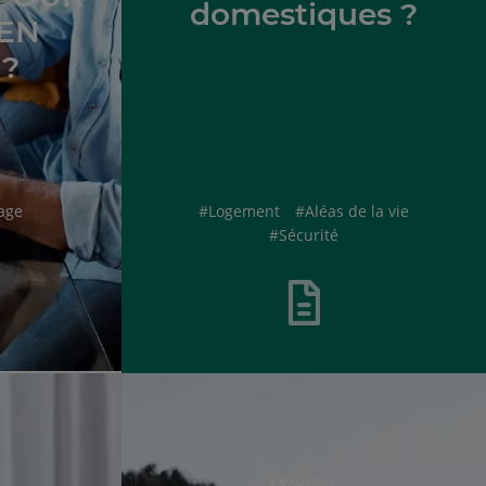
domestiques ?
 EN
?
hashtag
hashtag
age
#
Logement
#
Aléas de la vie
hashtag
#
Sécurité
RUBRIQUE
EPARGNE