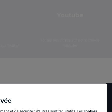
Youtube
Toutes nos vidéos sur notre chaîne
sur Twitter
Youtube
ivée
ment et de sécurité ; d’autres sont facultatifs. Les
cookies