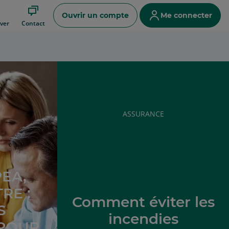
Ouvrir un compte
Me connecter
ver
Contact
RUBRIQUE
ASSURANCE
DE
L'ARTICLE
PEA,
RE :
Comment éviter les
S
incendies
 POUR