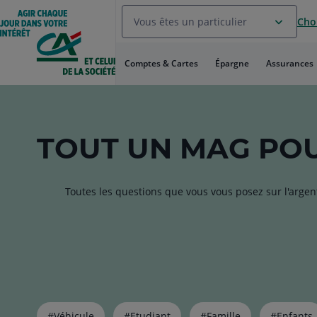
Aller
Vous êtes un particulier
Choi
au
Menu
Aller au
Comptes & Cartes
Épargne
Assurances
Contenu
Aller
au
Pied
de
TOUT
UN MAG
POU
page
Toutes les questions que vous vous posez sur l'argen
Liste
#Véhicule
#Etudiant
#Famille
#Enfants