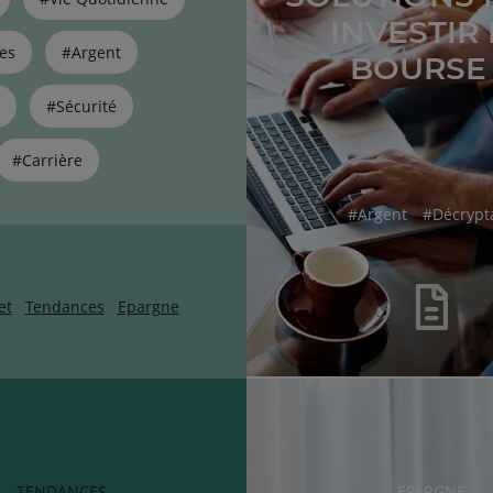
INVESTIR
es
#Argent
BOURSE 
#Sécurité
#Carrière
hashtag
hashtag
#
Argent
#
Décrypt
et
Tendances
Epargne
RUBRIQUE
RUBRIQUE
TENDANCES
EPARGNE