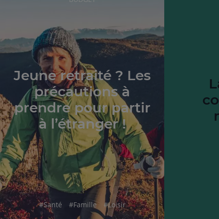
DE
L'ARTICLE
Jeune retraité ? Les
L
précautions à
c
prendre pour partir
à l’étranger !
hashtag
hashtag
hashtag
#
Santé
#
Famille
#
Loisir