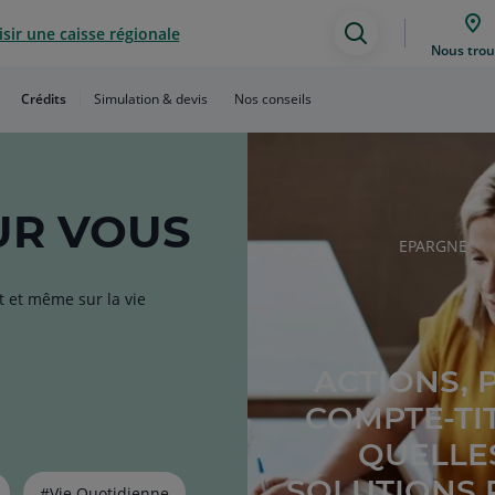
sir une caisse régionale
Assistance
Nous trou
de
Crédits
Simulation & devis
Nos conseils
recherche
R VOUS
RUBRIQUE
EPARGNE
DE
L'ARTICLE
t et même sur la vie
ACTIONS, 
COMPTE-TIT
QUELLE
SOLUTIONS
#Vie Quotidienne