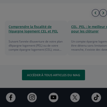
Alle
A
au
à
Comprendre la fiscalité de
CEL, PEL : le meilleu
l’épargne logement CEL et PEL
pour les clôturer
déb
l
de
f
Suivant l’année d’ouverture de votre plan
Un compte épargne logeme
d’épargne logement (PEL) ou de votre
être détenu sans limitation
la
d
compte épargne logement (CEL), vous
revanche, il existe des dat
bénéficiez d’un régime d’imposition plus
anniversaires importantes à
ou moins clément. Focus.
pour profiter au maximum
liste
l
avantages de votre plan d
logement (PEL).
l
ACCÉDER À TOUS ARTICLES DU MAG
Ouvert
Ouvert
Ouvert
Ouvert
Ouv
dans
dans
dans
dans
dan