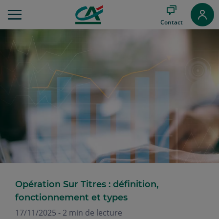
Aller
au
Contact
Menu
Aller au
Contenu
Aller
au
Pied
de
page
Opération Sur Titres : définition,
fonctionnement et types
17/11/2025 - 2 min de lecture