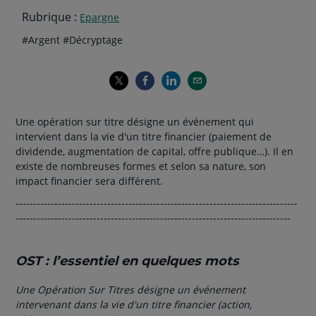
Rubrique :
Epargne
Thématiques
hashtag
hashtag
#
Argent
#
Décryptage
de
l'article
Une opération sur titre désigne un événement qui
intervient dans la vie d'un titre financier (paiement de
dividende, augmentation de capital, offre publique…). Il en
existe de nombreuses formes et selon sa nature, son
impact financier sera différent.
--------------------------------------------------------------------------------
------------------------------------------------------------------------------
OST : l’essentiel en quelques mots
Une Opération Sur Titres désigne un événement
intervenant dans la vie d'un titre financier (action,