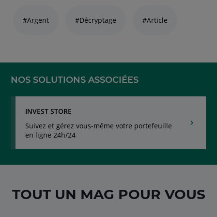
Liste
de
#Argent
#Décryptage
#Article
liens
thématiques
naviguez
avec
la
touche
NOS SOLUTIONS ASSOCIÉES
navigation
lien
INVEST STORE
Suivez et gérez vous-même votre portefeuille
en ligne 24h/24
TOUT UN MAG POUR VOUS