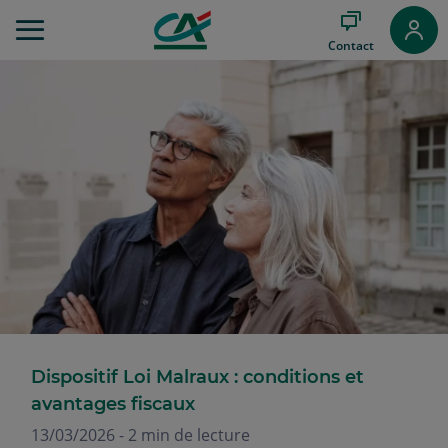
Aller
au
Contact
Menu
Aller au
Contenu
Aller
au
Pied
de
page
Dispositif Loi Malraux : conditions et
avantages fiscaux
13/03/2026 - 2 min de lecture