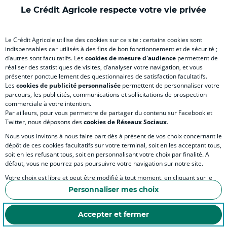
)
onglet
)
)
ong
Le Crédit Agricole respecte votre vie privée
)
)
RELATION BANQUE CLIENT
Le Crédit Agricole utilise des cookies sur ce site : certains cookies sont
indispensables car utilisés à des fins de bon fonctionnement et de sécurité ;
d’autres sont facultatifs. Les
cookies de mesure d'audience
permettent de
SITES SPECIALISES
réaliser des statistiques de visites, d’analyser votre navigation, et vous
présenter ponctuellement des questionnaires de satisfaction facultatifs.
Les
cookies de publicité personnalisée
permettent de personnaliser votre
parcours, les publicités, communications et sollicitations de prospection
commerciale à votre intention.
Par ailleurs, pour vous permettre de partager du contenu sur Facebook et
Accessibilité numérique du site
Twitter, nous déposons des
cookies de Réseaux Sociaux
.
Nous vous invitons à nous faire part dès à présent de vos choix concernant le
dépôt de ces cookies facultatifs sur votre terminal, soit en les acceptant tous,
soit en les refusant tous, soit en personnalisant votre choix par finalité. A
MENTIONS LÉGALES
défaut, vous ne pourrez pas poursuivre votre navigation sur notre site.
COOKIES ET POLITIQUE DE PROTECTION DES DONNÉES PERSONNELLES DU SITE IN
Votre choix est libre et peut être modifié à tout moment, en cliquant sur le
lien "Cookies", en bas de page.
POLITIQUE DE PROTECTION DES DONNÉES PERSONNELLES DE LA CAISSE RÉGIONA
Personnaliser mes choix
Pour en savoir plus sur les responsables de traitement et les finalités, cliquez
ESPACE SECURITE ET FRAUDE
sur "Personnaliser mes choix".
Accepter et fermer
COOKIES