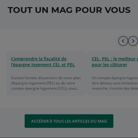
TOUT UN MAG POUR VOUS
Alle
A
au
à
Comprendre la fiscalité de
CEL, PEL : le meilleu
l’épargne logement CEL et PEL
pour les clôturer
déb
l
de
f
Suivant l’année d’ouverture de votre plan
Un compte épargne logeme
d’épargne logement (PEL) ou de votre
être détenu sans limitation
la
d
compte épargne logement (CEL), vous
revanche, il existe des dat
bénéficiez d’un régime d’imposition plus
anniversaires importantes à
ou moins clément. Focus.
pour profiter au maximum
liste
l
avantages de votre plan d
logement (PEL).
l
ACCÉDER À TOUS LES ARTICLES DU MAG