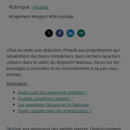
Rubrique :
Fiscalité
Thématiques
hashtag
hashtag
hashtag
#
Logement
#
Argent
#
Décryptage
de
l'article
L’Etat accorde une réduction d‘impôt aux propriétaires qui
réhabilitent des biens immobiliers dans certains quartiers
urbains dans le cadre du dispositif Malraux. Focus sur les
avantages à connaître et les inconvénients à ne pas sous-
estimer.
Sommaire :
Quels sont les logements éligibles ?
Quelles conditions remplir ?
Les avantages fiscaux en loi Malraux
Quels risques pour les investisseurs ?
Destiné aux amoureux des vieilles pierres, l’investissement