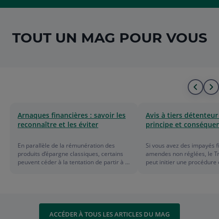
TOUT UN MAG POUR VOUS
Alle
A
au
à
Arnaques financières : savoir les
Avis à tiers détenteur 
reconnaître et les éviter
principe et conséque
déb
l
de
f
En parallèle de la rémunération des
Si vous avez des impayés f
produits d’épargne classiques, certains
amendes non réglées, le Tr
la
d
peuvent céder à la tentation de partir à la
peut initier une procédure 
recherche de solutions plus
administrative à tiers déte
rémunératrices. Mais il faut savoir qu'il
anciennement ATD) sur vo
liste
l
existe, comme dans bien d'autres
bancaires. Cette mesure pe
domaines, des arnaques très
directe des sommes dues, i
l
intelligemment montées.
pénalités et les intérêts. V
informé par lettre recomm
ACCÉDER À TOUS LES ARTICLES DU MAG