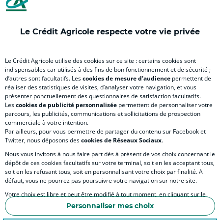
nouvel
(
nouvel
nouvel
(
onglet
nouvel
onglet
onglet
nou
)
onglet
)
)
ong
Le Crédit Agricole respecte votre vie privée
)
)
RELATION BANQUE CLIENT
Le Crédit Agricole utilise des cookies sur ce site : certains cookies sont
indispensables car utilisés à des fins de bon fonctionnement et de sécurité ;
d’autres sont facultatifs. Les
cookies de mesure d'audience
permettent de
SITES SPECIALISES
réaliser des statistiques de visites, d’analyser votre navigation, et vous
présenter ponctuellement des questionnaires de satisfaction facultatifs.
Les
cookies de publicité personnalisée
permettent de personnaliser votre
parcours, les publicités, communications et sollicitations de prospection
commerciale à votre intention.
Par ailleurs, pour vous permettre de partager du contenu sur Facebook et
Accessibilité numérique du site
Twitter, nous déposons des
cookies de Réseaux Sociaux
.
Nous vous invitons à nous faire part dès à présent de vos choix concernant le
dépôt de ces cookies facultatifs sur votre terminal, soit en les acceptant tous,
soit en les refusant tous, soit en personnalisant votre choix par finalité. A
MENTIONS LÉGALES
défaut, vous ne pourrez pas poursuivre votre navigation sur notre site.
COOKIES ET POLITIQUE DE PROTECTION DES DONNÉES PERSONNELLES DU SITE IN
Votre choix est libre et peut être modifié à tout moment, en cliquant sur le
lien "Cookies", en bas de page.
POLITIQUE DE PROTECTION DES DONNÉES PERSONNELLES DE LA CAISSE RÉGIONA
Personnaliser mes choix
Pour en savoir plus sur les responsables de traitement et les finalités, cliquez