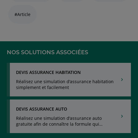
thématiques
naviguez
#Article
avec
la
touche
navigation
lien
NOS SOLUTIONS ASSOCIÉES
DEVIS ASSURANCE HABITATION
Réalisez une simulation d'assurance habitation
simplement et facilement
DEVIS ASSURANCE AUTO
Réalisez une simulation d'assurance auto
gratuite afin de connaître la formule qui
correspond à vos besoins tout en maîtrisant
votre budget.