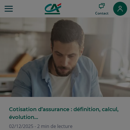
Aller
au
Contact
Menu
Aller au
Contenu
Aller
au
Pied
de
page
Cotisation d’assurance : définition, calcul,
évolution…
02/12/2025 - 2 min de lecture