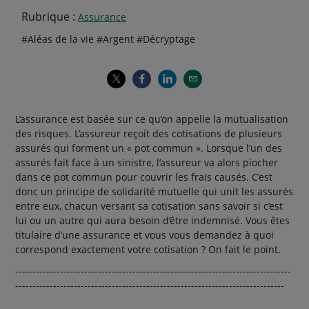
Rubrique :
Assurance
Thématiques
hashtag
hashtag
hashtag
#
Aléas de la vie
#
Argent
#
Décryptage
de
l'article
L’assurance est basée sur ce qu’on appelle la mutualisation
des risques. L’assureur reçoit des cotisations de plusieurs
assurés qui forment un « pot commun ». Lorsque l’un des
assurés fait face à un sinistre, l’assureur va alors piocher
dans ce pot commun pour couvrir les frais causés. C’est
donc un principe de solidarité mutuelle qui unit les assurés
entre eux, chacun versant sa cotisation sans savoir si c’est
lui ou un autre qui aura besoin d’être indemnisé. Vous êtes
titulaire d’une assurance et vous vous demandez à quoi
correspond exactement votre cotisation ? On fait le point.
--------------------------------------------------------------------------------
------------------------------------------------------------------------------