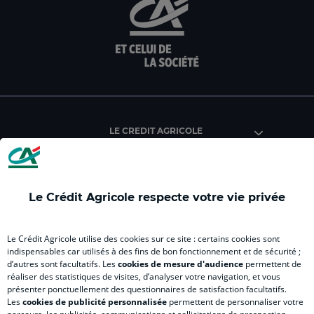
aller
Aller
aller
aller
Alle
sur
sur
sur
sur
sur
la
la
la
la
la
page
page
page
page
pag
facebook
instagram
youtube
twitter
Tik
du
du
du
du
du
Crédit
Crédit
Crédit
Crédit
Créd
Agricole
Agricole
Agricole
Agricole
Agri
LE CREDIT AGRICOLE
(
Master
(
(
Mas
nouvel
(
nouvel
nouvel
(
onglet
nouvel
onglet
onglet
nou
)
onglet
)
)
ong
Le Crédit Agricole respecte votre vie privée
)
)
RELATION BANQUE CLIENT
Le Crédit Agricole utilise des cookies sur ce site : certains cookies sont
indispensables car utilisés à des fins de bon fonctionnement et de sécurité ;
d’autres sont facultatifs. Les
cookies de mesure d'audience
permettent de
SITES SPECIALISES
réaliser des statistiques de visites, d’analyser votre navigation, et vous
présenter ponctuellement des questionnaires de satisfaction facultatifs.
Les
cookies de publicité personnalisée
permettent de personnaliser votre