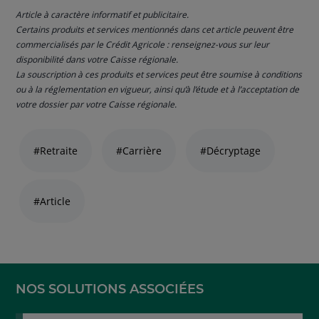
Article à caractère informatif et publicitaire.
Certains produits et services mentionnés dans cet article peuvent être
commercialisés par le Crédit Agricole : renseignez-vous sur leur
disponibilité dans votre Caisse régionale.
La souscription à ces produits et services peut être soumise à conditions
ou à la réglementation en vigueur, ainsi qu’à l’étude et à l’acceptation de
votre dossier par votre Caisse régionale.
Liste
de
#Retraite
#Carrière
#Décryptage
liens
thématiques
naviguez
#Article
avec
la
touche
navigation
lien
NOS SOLUTIONS ASSOCIÉES