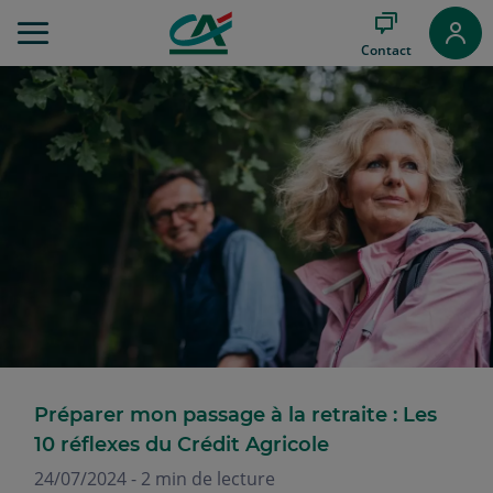
Aller
au
Contact
Menu
Aller au
Contenu
Aller
au
Pied
de
page
Préparer mon passage à la retraite : Les
10 réflexes du Crédit Agricole
24/07/2024 - 2 min de lecture