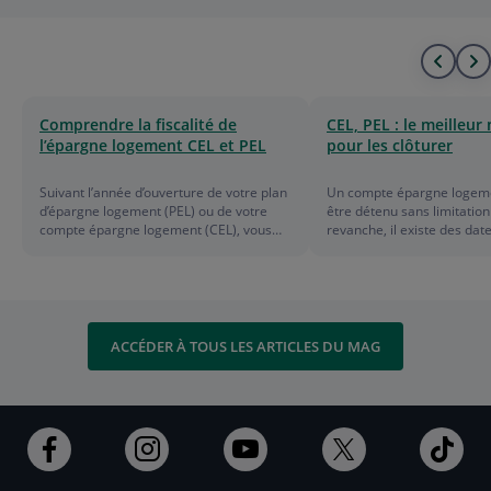
Alle
A
au
à
Comprendre la fiscalité de
CEL, PEL : le meilleu
l’épargne logement CEL et PEL
pour les clôturer
déb
l
de
f
Suivant l’année d’ouverture de votre plan
Un compte épargne logeme
d’épargne logement (PEL) ou de votre
être détenu sans limitation
la
d
compte épargne logement (CEL), vous
revanche, il existe des dat
bénéficiez d’un régime d’imposition plus
anniversaires importantes à
ou moins clément. Focus.
pour profiter au maximum
liste
l
avantages de votre plan d
logement (PEL).
l
ACCÉDER À TOUS LES ARTICLES DU MAG
Ouvert
Ouvert
Ouvert
Ouvert
Ouv
dans
dans
dans
dans
dan