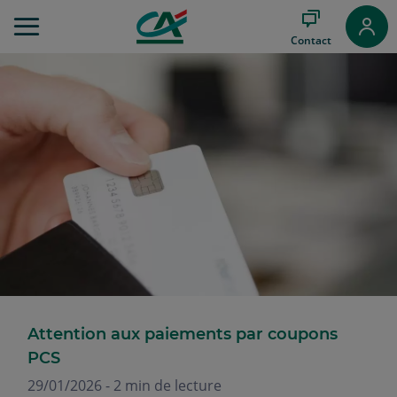
Aller
au
Contact
Menu
Aller au
Contenu
Aller
au
Pied
de
page
Attention aux paiements par coupons
PCS
29/01/2026 - 2 min de lecture