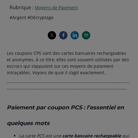
Rubrique :
Moyens de Paiement
Thématiques
hashtag
hashtag
#
Argent
#
Décryptage
de
l'article
Les coupons CPS sont des cartes bancaires rechargeables
et anonymes. À ce titre, elles sont souvent utilisées par des
escrocs qui s’appuient sur ces moyens de paiement
intraçables. Voyons de quoi il s’agit exactement.
--------------------------------------------------------------------------------
------------------------------------------------------------------------------
Paiement par coupon PCS : l’essentiel en
quelques mots
La carte PCS est une
carte bancaire rechargeable
qui