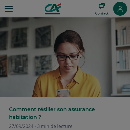
Aller
au
Contact
Menu
Aller au
Contenu
Aller
au
Pied
de
page
Comment résilier son assurance
habitation ?
27/09/2024 - 3 min de lecture