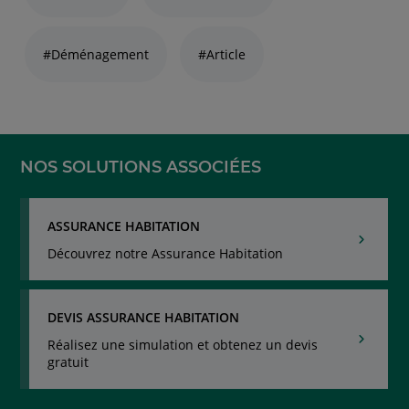
liens
thématiques
naviguez
#Déménagement
#Article
avec
la
touche
navigation
lien
NOS SOLUTIONS ASSOCIÉES
ASSURANCE HABITATION
Découvrez notre Assurance Habitation
DEVIS ASSURANCE HABITATION
Réalisez une simulation et obtenez un devis
gratuit