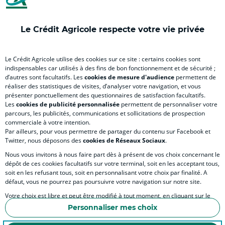
onglet
nouvel
onglet
onglet
nou
)
onglet
)
)
ong
Le Crédit Agricole respecte votre vie privée
)
)
RELATION BANQUE CLIENT
Le Crédit Agricole utilise des cookies sur ce site : certains cookies sont
indispensables car utilisés à des fins de bon fonctionnement et de sécurité ;
d’autres sont facultatifs. Les
cookies de mesure d'audience
permettent de
SITES SPECIALISES
réaliser des statistiques de visites, d’analyser votre navigation, et vous
présenter ponctuellement des questionnaires de satisfaction facultatifs.
Les
cookies de publicité personnalisée
permettent de personnaliser votre
parcours, les publicités, communications et sollicitations de prospection
commerciale à votre intention.
Par ailleurs, pour vous permettre de partager du contenu sur Facebook et
Accessibilité numérique du site
Twitter, nous déposons des
cookies de Réseaux Sociaux
.
Nous vous invitons à nous faire part dès à présent de vos choix concernant le
dépôt de ces cookies facultatifs sur votre terminal, soit en les acceptant tous,
soit en les refusant tous, soit en personnalisant votre choix par finalité. A
MENTIONS LÉGALES
défaut, vous ne pourrez pas poursuivre votre navigation sur notre site.
COOKIES ET POLITIQUE DE PROTECTION DES DONNÉES PERSONNELLES DU SITE IN
Votre choix est libre et peut être modifié à tout moment, en cliquant sur le
lien "Cookies", en bas de page.
POLITIQUE DE PROTECTION DES DONNÉES PERSONNELLES DE LA CAISSE RÉGIONA
Personnaliser mes choix
Pour en savoir plus sur les responsables de traitement et les finalités, cliquez
ESPACE SECURITE ET FRAUDE