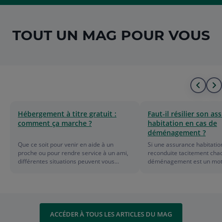
TOUT UN MAG POUR VOUS
Alle
A
au
à
Hébergement à titre gratuit :
Faut-il résilier son a
comment ça marche ?
habitation en cas de
déb
l
déménagement ?
de
f
Que ce soit pour venir en aide à un
Si une assurance habitatio
proche ou pour rendre service à un ami,
reconduite tacitement cha
la
d
différentes situations peuvent vous
déménagement est un motif
amener à héberger quelqu’un chez vous.
votre contrat. Quand procé
Vous-même pouvez être hébergé. Si
résiliation de l'assurance 
liste
l
cette pratique n’a rien de répréhensible,
cas de déménagement ? Qu
elle n’en demeure pas moins régie par
avantages que la loi Chatel 
l
certaines règles incontournables. Peut-
Hamon vous offrent concer
on héberger quelqu'un à titre gratuit ?
démarches en cas de dém
ACCÉDER À TOUS LES ARTICLES DU MAG
Quelles sont les conditions pour
Vous trouverez aussi un mo