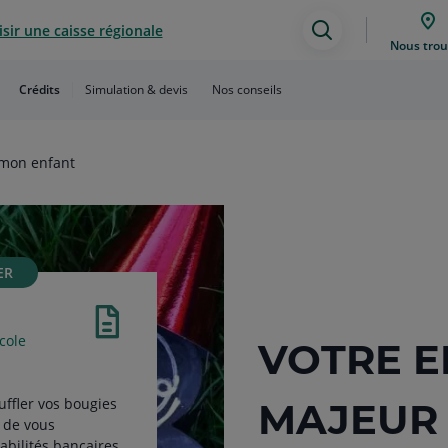
sir une caisse régionale
Assistance
Nous trou
de
Crédits
Simulation & devis
Nos conseils
recherche
 mon enfant
ER
icole
VOTRE E
uffler vos bougies
MAJEUR 
n de vous
bilités bancaires