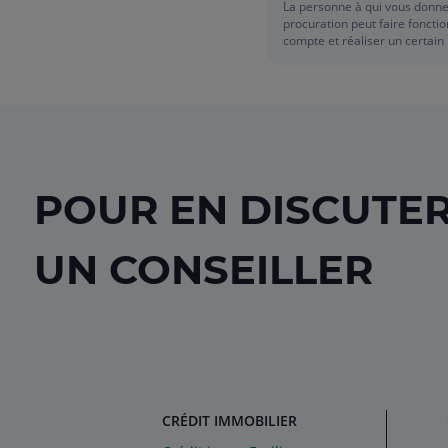
La personne à qui vous donn
procuration peut faire foncti
compte et réaliser un certai
d’opérations bancaires en vo
pour votre compte (comme si
chèques ou réaliser des dépô
compte), et cela sous votre e
responsabilité.
POUR EN DISCUTE
UN CONSEILLER
CRÉDIT IMMOBILIER