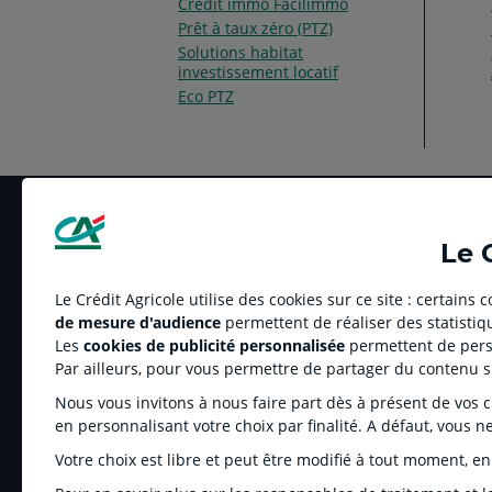
Crédit immo Facilimmo
Prêt à taux zéro (PTZ)
Solutions habitat
investissement locatif
Eco PTZ
Le 
Le Crédit Agricole utilise des cookies sur ce site : certains
de mesure d'audience
permettent de réaliser des statistiqu
LE CREDIT AGRICOLE
RELATION BANQUE
Les
cookies de publicité personnalisée
permettent de perso
Banque coopérative
Réclamation et média
Par ailleurs, pour vous permettre de partager du contenu 
Espace sociétaire
Tarifs
Nous vous invitons à nous faire part dès à présent de vos cho
Charte éthique
Informations régleme
en personnalisant votre choix par finalité. A défaut, vous n
Groupe Crédit Agricole
Fonds de Garantie de
Votre choix est libre et peut être modifié à tout moment, en
Recrutement
Rétractation-Résiliati