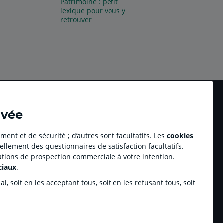
Patrimoine : petit
lexique pour vous y
retrouver
ivée
ment et de sécurité ; d’autres sont facultatifs. Les
cookies
ellement des questionnaires de satisfaction facultatifs.
Accessibilité numérique du site
tations de prospection commerciale à votre intention.
au professionnel Youzful
Plan du site
ciaux
.
Accessibilité - Non conforme
ulse by CA
, soit en les acceptant tous, soit en les refusant tous, soit
enariats sportifs
inchamp.com