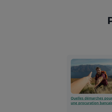
Quelles démarches pour
une procuration bancair