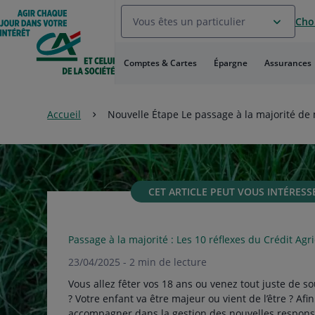
Aller
Vous êtes un particulier
Choi
au
Menu
Aller au
Comptes & Cartes
Épargne
Assurances
Contenu
Aller
au
Pied
Accueil
Nouvelle Étape Le passage à la majorité de
de
page
CET ARTICLE PEUT VOUS INTÉRESS
Passage à la majorité : Les 10 réflexes du Crédit Agr
23/04/2025 - 2 min de lecture
Vous allez fêter vos 18 ans ou venez tout juste de so
? Votre enfant va être majeur ou vient de l’être ? Afi
accompagner dans la gestion des nouvelles responsa