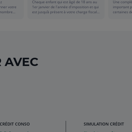
ez
Chaque enfant qui est âgé de 18 ans au
Une complé
onner votre
1er janvier de l'année d'imposition et qui
important 
n nombre
est jusqu’à présent à votre charge fiscale,
certaines d
tre nom et
forme en principe, au 1er janvier de cette
parents en 
gner des
année d'imposition, son propre foyer
être en prof
ts sur un
fiscal. Il doit donc déclarer séparément
propre mutu
ntière
ses revenus, sauf si vous en décidez
statut, de v
autrement, sous réserve de remplir les
parents ! D
conditions. Une opération à étudier,
calculette en main, elle peut avoir un
impact sur le montant de votre impôt sur
R AVEC
le revenu.
CRÉDIT CONSO
SIMULATION CRÉDIT