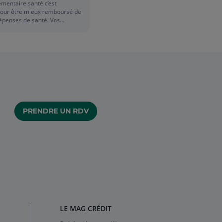
mentaire santé c’est
pour être mieux remboursé de
épenses de santé. Vos
ont une : vous pouvez peut-
iter plutôt que d'avoir votre
elle. Tout dépend de votre
otre âge et du contrat de vos
écodage !
PRENDRE UN RDV
LE MAG CRÉDIT