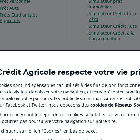
Prêt Personnel
Simulateur prêt
immobilier
Prêt Auto
Simulateur Prêt à Taux
Prêts Étudiants et
Zéro
Apprentis
Simulateur Crédit Auto
Simulateur Crédit à la
Consommation
Ouvert
Ouvert
Ouvert
Ouvert
Ouvert
Crédit Agricole respecte votre vie pr
dans
dans
dans
dans
dans
un
un
un
un
un
 cookies sont indispensables car utilisés à des fins de bon fonctionne
nouvel
nouvel
nouvel
nouvel
nouvel
es de visites, d’analyser votre navigation, et vous présenter ponctu
onglet
onglet
onglet
onglet
onglet
 CLIENT
SITES SPECIALISES
nnaliser votre parcours, les publicités, communications et sollici
:
:
:
:
:
tion
Prêt immobilier en ligne
Rése
sur Facebook et Twitter, nous déposons des
cookies de Réseaux So
aller
Aller
aller
aller
Aller
J'écorénove mon logement
Prop
ix concernant le dépôt de ces cookies facultatifs sur votre terminal
sur
sur
sur
sur
sur
ntaires
Agences immobilières Square
Part
e pourrez pas poursuivre votre navigation sur notre site.
Habitat
la
la
la
la
la
s Dépôts et de Résolution (FGDR)
Ple
Service de télésurveillance
 cliquant sur le lien "Cookies", en bas de page.
on
page
page
page
page
page
LOA LDD Agilauto