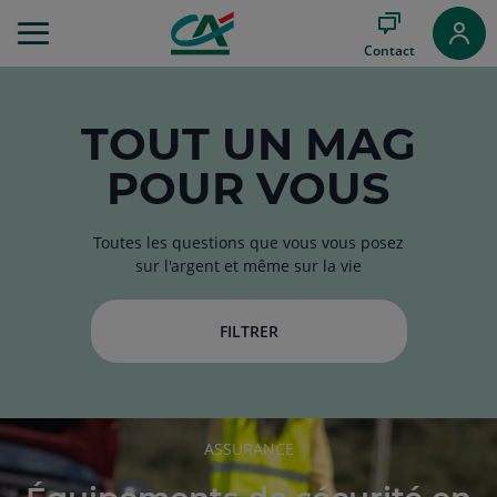
Aller
au
Contact
Menu
Aller au
Contenu
Aller
TOUT
UN MAG
au
POUR VOUS
Pied
de
page
Toutes les questions que vous vous posez
sur l'argent et même sur la vie
FILTRER
RUBRIQUE
ASSURANCE
DE
L'ARTICLE