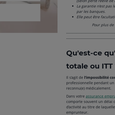
(selon perte réelle de 
La garantie n’est pas 
par les banques.
Elle peut être facultat
Pour plus de 
--------------------------------------
--------------------------------------
Qu'est-ce qu
totale ou ITT
Il s’agit de
l’impossibilité c
professionnelle pendant un 
reconnu(e) médicalement.
Dans votre
assurance empr
comporte souvent un délai 
d’activité au titre de laquel
emprunteur.