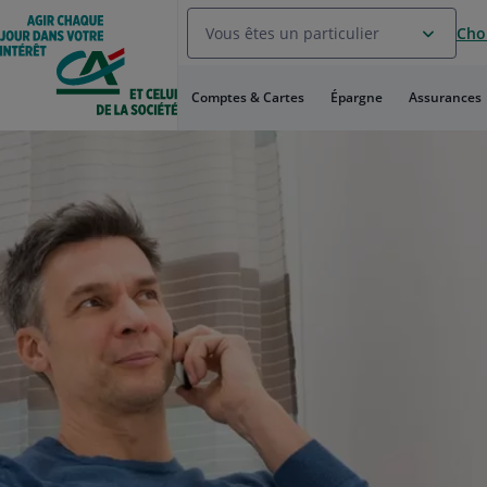
Aller
Vous êtes un particulier
Choi
au
Menu
Aller au
Comptes & Cartes
Épargne
Assurances
Contenu
Aller
au
Pied
de
page