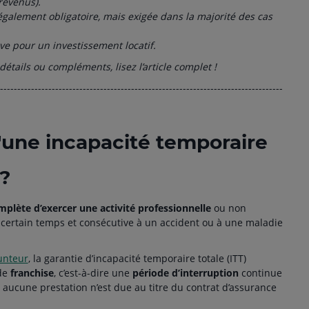
revenus).
légalement obligatoire, mais exigée dans la majorité des cas
ive pour un investissement locatif.
détails ou compléments, lisez l’article complet !
----------------------------------------------------------------------------------
'une incapacité temporaire
 ?
omplète
d’exercer une activité professionnelle
ou non
certain temps et consécutive à un accident ou à une maladie
unteur
, la garantie d’incapacité temporaire totale (ITT)
de
franchise
, c’est-à-dire une
période d’interruption
continue
le aucune prestation n’est due au titre du contrat d’assurance