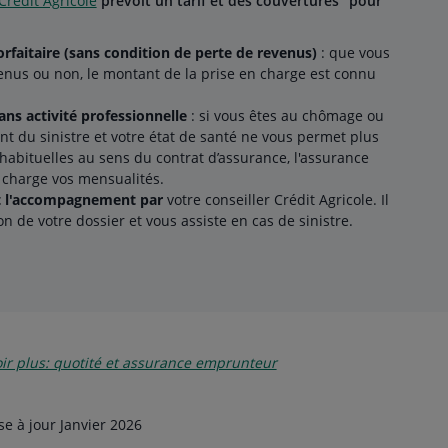
rédit Agricole
prévoit un tarif et des couvertures
pour
orfaitaire (sans condition de perte de revenus)
: que vous
enus ou non, le montant de la prise en charge est connu
ns activité professionnelle
: si vous êtes au chômage ou
t du sinistre et votre état de santé ne vous permet plus
s habituelles au sens du contrat d’assurance, l'assurance
charge vos mensualités.
t l'accompagnement par
votre conseiller Crédit Agricole. Il
on de votre dossier et vous assiste en cas de sinistre.
ir plus: quotité et assurance emprunteur
e à jour Janvier 2026