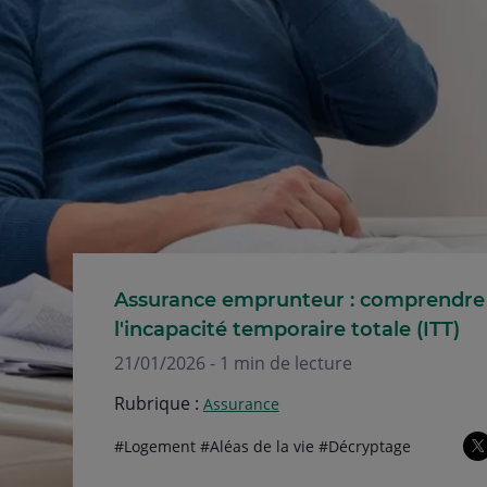
Assurance emprunteur : comprendre
l'incapacité temporaire totale (ITT)
21/01/2026 - 1 min de lecture
Rubrique :
Assurance
Thématiques
hashtag
hashtag
hashtag
#
Logement
#
Aléas de la vie
#
Décryptage
de