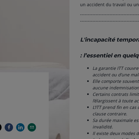
un accident du travail ou u
--------------------------------------
--------------------------------------
L'incapacité tempor
: l’essentiel en quel
La garantie ITT couvre 
accident ou d’une mal
Elle comporte souvent
aucune indemnisation 
Certains contrats limit
l’élargissent à toute act
L’ITT prend fin en cas
clause contraire.
Sa durée maximale est 
invalidité.
Il existe deux modes d