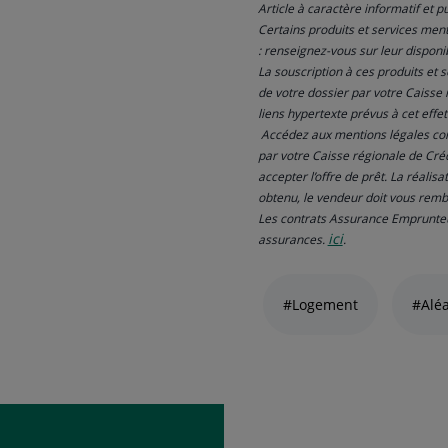
Article à caractère informatif et pu
Certains produits et services ment
: renseignez-vous sur leur disponib
La souscription à ces produits et s
de votre dossier par votre Caisse 
liens hypertexte prévus à cet effe
Accédez aux mentions légales com
par votre Caisse régionale de Créd
accepter l’offre de prêt. La réalisa
obtenu, le vendeur doit vous rem
Les contrats Assurance Emprunteur
ici
assurances.
.
Liste
de
#Logement
#Aléa
liens
thématiques
naviguez
avec
la
touche
navigation