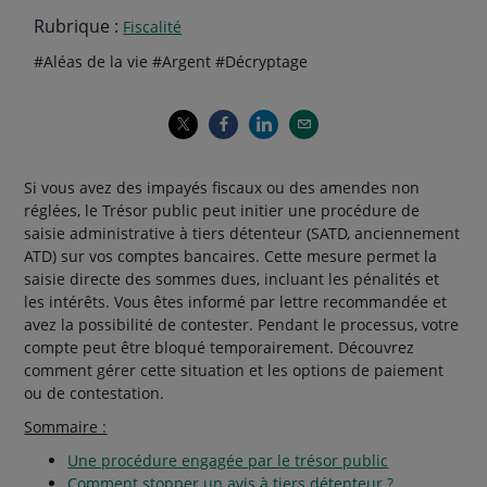
Rubrique :
Fiscalité
Thématiques
hashtag
hashtag
hashtag
#
Aléas de la vie
#
Argent
#
Décryptage
de
l'article
Si vous avez des impayés fiscaux ou des amendes non
réglées, le Trésor public peut initier une procédure de
saisie administrative à tiers détenteur (SATD, anciennement
ATD) sur vos comptes bancaires. Cette mesure permet la
saisie directe des sommes dues, incluant les pénalités et
les intérêts. Vous êtes informé par lettre recommandée et
avez la possibilité de contester. Pendant le processus, votre
compte peut être bloqué temporairement. Découvrez
comment gérer cette situation et les options de paiement
ou de contestation.
Sommaire :
Une procédure engagée par le trésor public
Comment stopper un avis à tiers détenteur ?