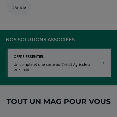
naviguez
#Article
avec
la
touche
navigation
lien
NOS SOLUTIONS ASSOCIÉES
OFFRE ESSENTIEL
Un compte et une carte au Crédit Agricole à
prix mini
TOUT UN MAG POUR VOUS