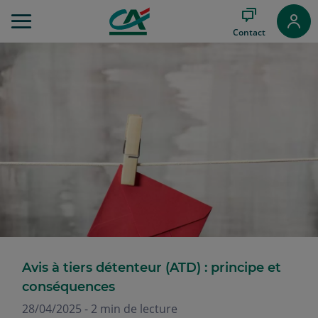
Aller
au
Contact
Menu
Aller au
Contenu
Aller
au
Pied
de
page
Avis à tiers détenteur (ATD) : principe et
conséquences
28/04/2025 - 2 min de lecture