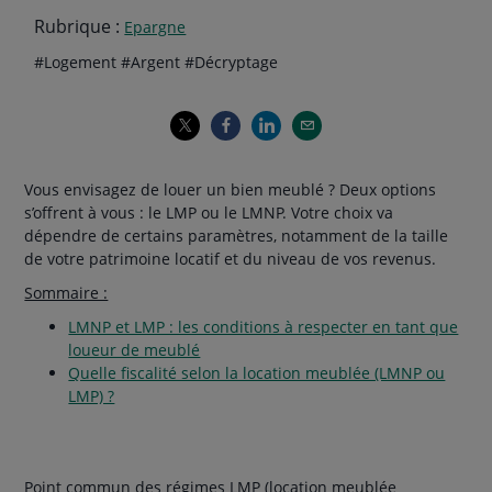
Rubrique :
Epargne
Thématiques
hashtag
hashtag
hashtag
#
Logement
#
Argent
#
Décryptage
de
l'article
Vous envisagez de louer un bien meublé ? Deux options
s’offrent à vous : le LMP ou le LMNP. Votre choix va
dépendre de certains paramètres, notamment de la taille
de votre patrimoine locatif et du niveau de vos revenus.
Sommaire :
LMNP et LMP : les conditions à respecter en tant que
loueur de meublé
Quelle fiscalité selon la location meublée (LMNP ou
LMP) ?
Point commun des régimes LMP (location meublée