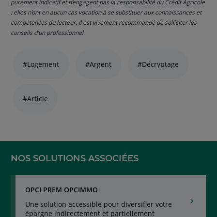
purement indicatif et n’engagent pas la responsabilité du Crédit Agricole
; elles n’ont en aucun cas vocation à se substituer aux connaissances et
compétences du lecteur. Il est vivement recommandé de solliciter les
conseils d’un professionnel.
Liste
de
#Logement
#Argent
#Décryptage
liens
thématiques
naviguez
#Article
avec
la
touche
navigation
lien
NOS SOLUTIONS ASSOCIÉES
OPCI PREM OPCIMMO
Une solution accessible pour diversifier votre
épargne indirectement et partiellement