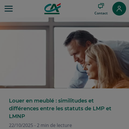
Aller
au
Contact
Menu
Aller au
Contenu
Aller
au
Pied
de
page
Louer en meublé : similitudes et
différences entre les statuts de LMP et
LMNP
22/10/2025 - 2 min de lecture