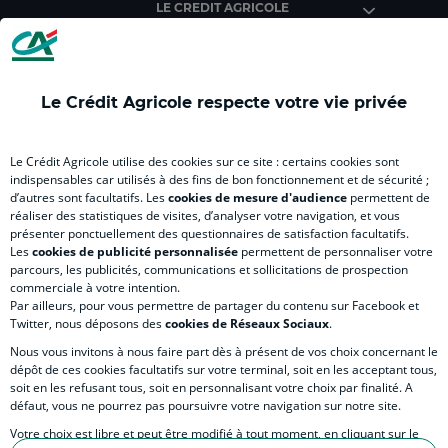
LE CREDIT AGRICOLE
(
Master
(
(
Mas
nouvel
(
nouvel
nouvel
(
onglet
nouvel
onglet
onglet
nou
)
onglet
)
)
ong
Le Crédit Agricole respecte votre vie privée
)
)
RELATION BANQUE CLIENT
Le Crédit Agricole utilise des cookies sur ce site : certains cookies sont
indispensables car utilisés à des fins de bon fonctionnement et de sécurité ;
d’autres sont facultatifs. Les
cookies de mesure d'audience
permettent de
SITES SPECIALISES
réaliser des statistiques de visites, d’analyser votre navigation, et vous
présenter ponctuellement des questionnaires de satisfaction facultatifs.
Les
cookies de publicité personnalisée
permettent de personnaliser votre
parcours, les publicités, communications et sollicitations de prospection
commerciale à votre intention.
Par ailleurs, pour vous permettre de partager du contenu sur Facebook et
Accessibilité numérique du site
Twitter, nous déposons des
cookies de Réseaux Sociaux
.
Nous vous invitons à nous faire part dès à présent de vos choix concernant le
dépôt de ces cookies facultatifs sur votre terminal, soit en les acceptant tous,
soit en les refusant tous, soit en personnalisant votre choix par finalité. A
MENTIONS LÉGALES
défaut, vous ne pourrez pas poursuivre votre navigation sur notre site.
COOKIES ET POLITIQUE DE PROTECTION DES DONNÉES PERSONNELLES DU SITE IN
Votre choix est libre et peut être modifié à tout moment, en cliquant sur le