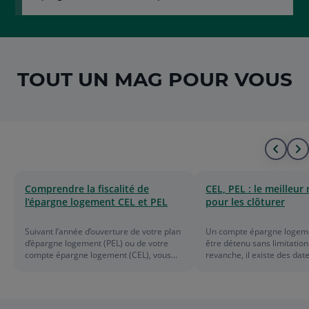
TOUT UN MAG POUR VOUS
Alle
A
au
à
Comprendre la fiscalité de
CEL, PEL : le meilleu
l’épargne logement CEL et PEL
pour les clôturer
déb
l
de
f
Suivant l’année d’ouverture de votre plan
Un compte épargne logeme
d’épargne logement (PEL) ou de votre
être détenu sans limitation
la
d
compte épargne logement (CEL), vous
revanche, il existe des dat
bénéficiez d’un régime d’imposition plus
anniversaires importantes à
ou moins clément. Focus.
pour profiter au maximum
liste
l
avantages de votre plan d
logement (PEL).