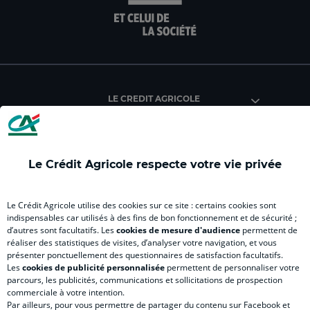
la
la
la
la
la
page
page
page
page
pag
facebook
instagram
youtube
twitter
Tik
du
du
du
du
du
Crédit
Crédit
Crédit
Crédit
Créd
Agricole
Agricole
Agricole
Agricole
Agri
LE CREDIT AGRICOLE
(
Master
(
(
Mas
nouvel
(
nouvel
nouvel
(
onglet
nouvel
onglet
onglet
nou
)
onglet
)
)
ong
Le Crédit Agricole respecte votre vie privée
)
)
RELATION BANQUE CLIENT
Le Crédit Agricole utilise des cookies sur ce site : certains cookies sont
indispensables car utilisés à des fins de bon fonctionnement et de sécurité ;
d’autres sont facultatifs. Les
cookies de mesure d'audience
permettent de
SITES SPECIALISES
réaliser des statistiques de visites, d’analyser votre navigation, et vous
présenter ponctuellement des questionnaires de satisfaction facultatifs.
Les
cookies de publicité personnalisée
permettent de personnaliser votre
parcours, les publicités, communications et sollicitations de prospection
commerciale à votre intention.
Par ailleurs, pour vous permettre de partager du contenu sur Facebook et
Accessibilité numérique du site