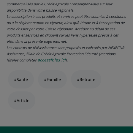
commercialisés par le Crédit Agricole : renseignez-vous sur leur
disponibilité dans votre Caisse régionale.
La souscription à ces produits et services peut être soumise à conditions
ou à la réglementation en vigueur, ainsi qu’à l’étude et à l’acceptation de
votre dossier par votre Caisse régionale. Accédez au détail de ces
produits et services en cliquant sur les liens hypertexte prévus à cet
effet dans la présente page Internet.
Les contrats de téléassistance sont proposés et exécutés par NEXECUR
Assistance, filiale de Crédit Agricole Protection Sécurité (mentions
accessibles ici
légales complètes
).
Liste
de
#Santé
#Famille
#Retraite
liens
thématiques
naviguez
#Article
avec
la
touche
navigation
lien