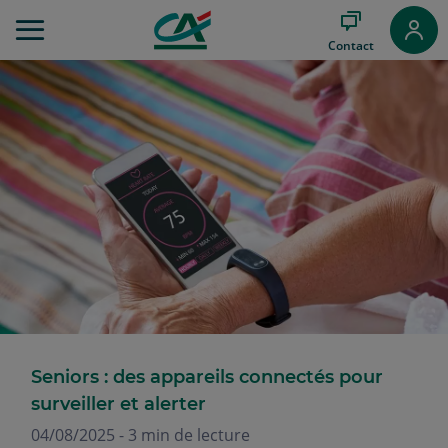
Aller
au
Contact
Menu
Aller au
Contenu
Aller
au
Pied
de
page
Seniors : des appareils connectés pour
surveiller et alerter
04/08/2025 - 3 min de lecture