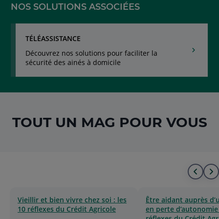
NOS SOLUTIONS ASSOCIÉES
TÉLÉASSISTANCE
Découvrez nos solutions pour faciliter la
sécurité des ainés à domicile
TOUT UN MAG POUR VOUS
Alle
A
au
à
Vieillir et bien vivre chez soi : les
Être aidant auprès d’
10 réflexes du Crédit Agricole
en perte d’autonomie 
déb
l
réflexes du Crédit Agr