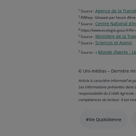
Agence de la Transi
1
Source :
2
KWhep : kilowatt par heure d’éne
Centre National d’I
3
Source :
4
https://www.ecologie.gouv.fr/fin
Ministère de la Tra
5
Source :
Sciences et Avenir
6
Source :
Monde d’après : L’
7
Source : «
© Uni-médias – Dernière mis
Article à caractère informatif et pu
Les informations présentes dans ce
responsabilité du Crédit Agricole 
compétences du lecteur. Il est viv
Liste
de
#Vie Quotidienne
liens
thématiques