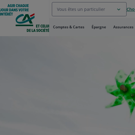
Aller
Vous êtes un particulier
Choi
au
Menu
Aller au
Comptes & Cartes
Épargne
Assurances
Contenu
Aller
au
Pied
de
page