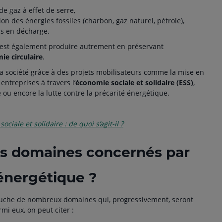
de gaz à effet de serre,
n des énergies fossiles (charbon, gaz naturel, pétrole),
is en décharge.
c’est également produire autrement en préservant
ie circulaire
.
 la société grâce à des projets mobilisateurs comme la mise en
entreprises à travers l’
économie sociale et solidaire (ESS)
,
́ ou encore la lutte contre la précarité énergétique.
ciale et solidaire : de quoi s’agit-il ?
es domaines concernés par
 énergétique ?
touche de nombreux domaines qui, progressivement, seront
i eux, on peut citer :