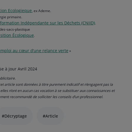
tion Ecologieque
, ex Ademe.
rgie primaire.
nformation Indépendante sur les Déchets (CNIID)
.
-des-sacs-plastique
nsition Écologique
.
emploi au cœur d’une relance verte
»
e à jour Avril 2024
blicitaire.
t article sont données à titre purement indicatif et n’engagent pas la
; elles n’ont en aucun cas vocation à se substituer aux connaissances et
ement recommandé de solliciter les conseils d’un professionnel.
#Décryptage
#Article