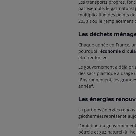
Les transports propres, fonct
par exemple, le gaz naturel 
multiplication des points de 
1
2030
) ou le remplacement d
Les déchets ménag
Chaque année en France, un
pourquoi l’
économie circula
être renforcée.
Le gouvernement a déjà pr
des sacs plastique à usage 
l’Environnement, les grandes
4
année
.
Les énergies renouv
La part des énergies renouve
géothermie) représente auj
L’ambition du gouvernement ?
pétrole et gaz naturel) à l’h