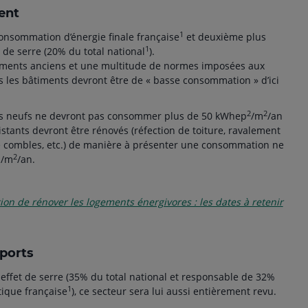
ent
1
nsommation d’énergie finale française
et deuxième plus
1
 de serre (20% du total national
).
gements anciens et une multitude de normes imposées aux
s les bâtiments devront être de « basse consommation » d’ici
2
2
s neufs ne devront pas consommer plus de 50 kWhep
/m
/an
stants devront être rénovés (réfection de toiture, ravalement
combles, etc.) de manière à présenter une consommation ne
2
p/m
/an.
ion de rénover les logements énergivores : les dates à retenir
sports
effet de serre (35% du total national et responsable de 32%
1
ique française
), ce secteur sera lui aussi entièrement revu.