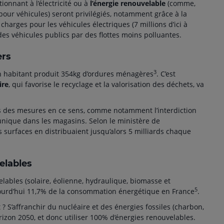
ionnant à l’électricité ou à
l’énergie renouvelable
(comme,
pour véhicules) seront privilégiés, notamment grâce à la
charges pour les véhicules électriques (7 millions d’ici à
es véhicules publics par des flottes moins polluantes.
ers
3
 habitant produit 354kg d’ordures ménagères
. C’est
ire
, qui favorise le recyclage et la valorisation des déchets, va
is des mesures en ce sens, comme notamment
l’interdiction
unique dans les magasins. Selon le ministère de
 surfaces en distribuaient jusqu’alors 5 milliards chaque
elables
lables (solaire, éolienne, hydraulique, biomasse et
5
ourd’hui 11,7% de la consommation énergétique en France
.
 S’affranchir du nucléaire et des énergies fossiles (charbon,
orizon 2050, et donc utiliser 100% d’énergies renouvelables.