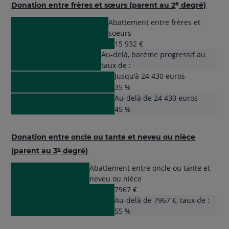
e
Donation entre frères et sœurs (parent au 2
degré)
Abattement entre frères et
soeurs
15 932 €
Au-delà, barème progressif au
taux de :
Jusqu'à 24 430 euros
35 %
Au-delà de 24 430 euros
45 %
Donation entre oncle ou tante et neveu ou nièce
e
(parent au 3
degré)
Abattement entre oncle ou tante et
neveu ou nièce
7967 €
Au-delà de 7967 €, taux de :
55 %