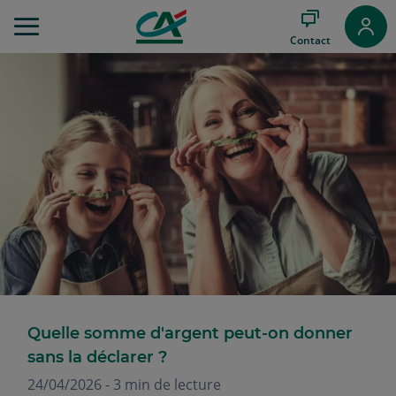
Aller
au
Contact
Menu
Aller au
Contenu
Aller
au
Pied
de
page
Quelle somme d'argent peut-on donner
sans la déclarer ?
24/04/2026 - 3 min de lecture