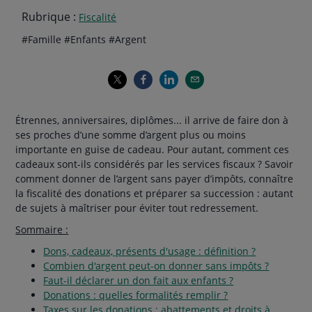
Rubrique :
Fiscalité
Thématiques
hashtag
hashtag
hashtag
#
Famille
#
Enfants
#
Argent
de
l'article
Étrennes, anniversaires, diplômes... il arrive de faire don à
ses proches d’une somme d’argent plus ou moins
importante en guise de cadeau. Pour autant, comment ces
cadeaux sont-ils considérés par les services fiscaux ? Savoir
comment donner de l’argent sans payer d’impôts, connaître
la fiscalité des donations et préparer sa succession : autant
de sujets à maîtriser pour éviter tout redressement.
Sommaire :
Dons, cadeaux, présents d'usage : définition ?
Combien d'argent peut-on donner sans impôts ?
Faut-il déclarer un don fait aux enfants ?
Donations : quelles formalités remplir ?
Taxes sur les donations : abattements et droits à