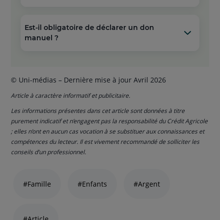
Est-il obligatoire de déclarer un don
manuel ?
© Uni-médias – Dernière mise à jour Avril 2026
Article à caractère informatif et publicitaire.
Les informations présentes dans cet article sont données à titre
purement indicatif et n’engagent pas la responsabilité du Crédit Agricole
; elles n’ont en aucun cas vocation à se substituer aux connaissances et
compétences du lecteur. Il est vivement recommandé de solliciter les
conseils d’un professionnel.
Liste
de
#Famille
#Enfants
#Argent
liens
thématiques
naviguez
#Article