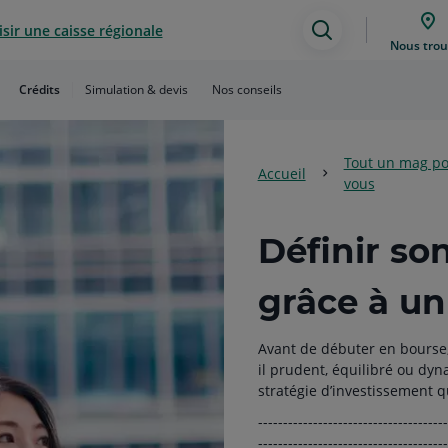
sir une caisse régionale
Assistance
Nous trou
de
Crédits
Simulation & devis
Nos conseils
recherche
Tout un mag p
Accueil
vous
Définir son
grâce à un
Avant de débuter en bourse, i
il prudent, équilibré ou dyn
stratégie d’investissement q
--------------------------------------
--------------------------------------