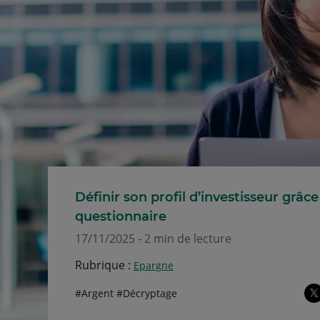
Définir son profil d’investisseur grâce
questionnaire
17/11/2025 - 2 min de lecture
Rubrique :
Epargne
Thématiques
hashtag
hashtag
#
Argent
#
Décryptage
de