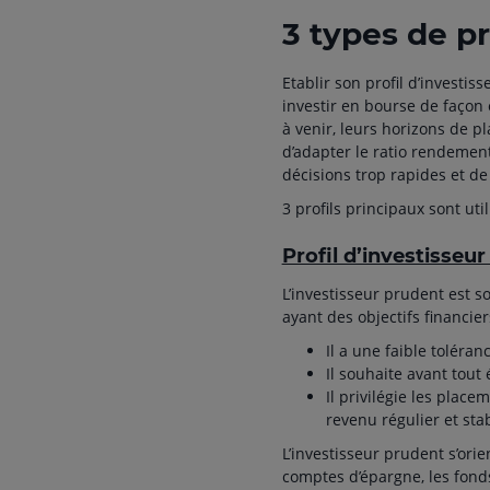
3 types de pr
Etablir son profil d’investi
investir en bourse de façon 
à venir, leurs horizons de p
d’adapter le ratio rendement/
décisions trop rapides et de
3 profils principaux sont util
Profil d’investisseu
L’investisseur prudent est 
ayant des objectifs financier
Il a une faible toléran
Il souhaite avant tout
Il privilégie les pla
revenu régulier et stab
L’investisseur prudent s’or
comptes d’épargne, les fonds