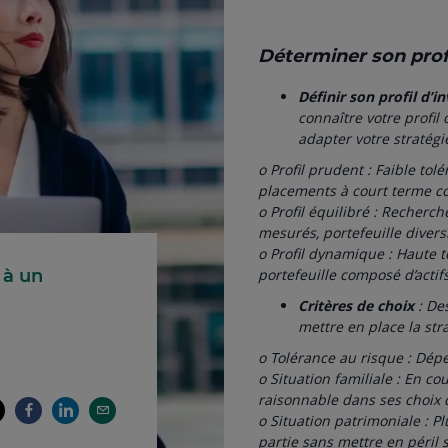
Déterminer son profil
Définir son profil d’i
connaître votre profil
adapter votre stratégi
o Profil prudent : Faible tolé
placements à court terme co
o Profil équilibré : Recherc
mesurés, portefeuille diversi
o Profil dynamique : Haute 
 à un
portefeuille composé d’actif
Critères de choix
: Des
mettre en place la str
o Tolérance au risque : Dép
o Situation familiale : En co
raisonnable dans ses choix 
o Situation patrimoniale : P
partie sans mettre en péril s