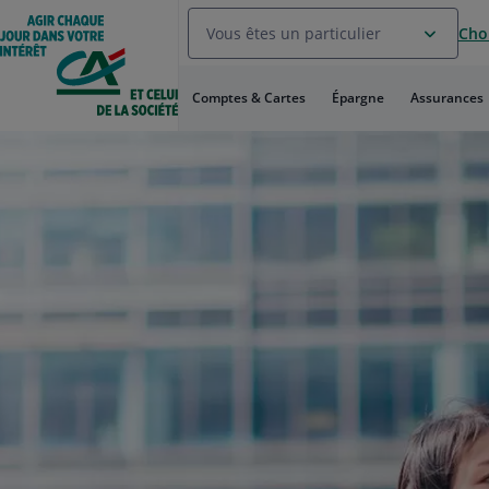
Aller
Vous êtes un particulier
Choi
au
Menu
Aller au
Comptes & Cartes
Épargne
Assurances
Contenu
Aller
au
Pied
de
page