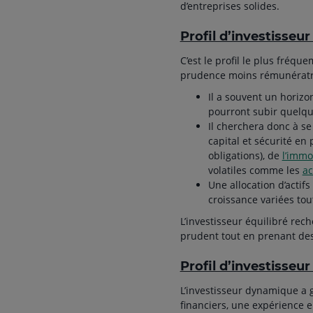
d’entreprises solides.
Profil d’investisseur
C’est le profil le plus fréqu
prudence moins rémunératri
Il a souvent un horiz
pourront subir quelqu
Il cherchera donc à se
capital et sécurité en
obligations), de
l’immo
volatiles comme les
ac
Une allocation d’actif
croissance variées tout
L’investisseur équilibré rec
prudent tout en prenant de
Profil d’investisse
L’investisseur dynamique a
financiers, une expérience e