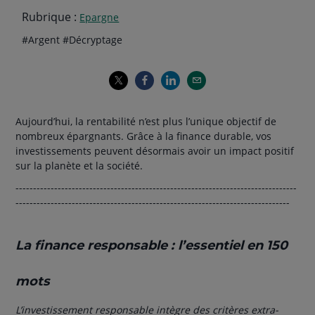
Rubrique :
Epargne
Thématiques
hashtag
hashtag
#
Argent
#
Décryptage
de
l'article
Aujourd’hui, la rentabilité n’est plus l’unique objectif de
nombreux épargnants. Grâce à la finance durable, vos
investissements peuvent désormais avoir un impact positif
sur la planète et la société.
--------------------------------------------------------------------------------
------------------------------------------------------------------------------
La finance responsable : l’essentiel en 150
mots
L’investissement responsable intègre des critères extra-