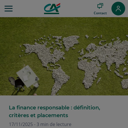
Aller
au
Contact
Menu
Aller au
Contenu
Aller
au
Pied
de
page
La finance responsable : définition,
critères et placements
17/11/2025 - 3 min de lecture