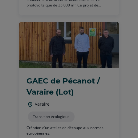
photovoltaïque de 35 000 m². Ce projet de
transformation des méthodes agricoles permet à
notre producteur de kiwis, de protéger son
exploitation tout en économisant sur les
pesticides et l'irrigation. Les 11 000 panneaux
solaires produisent une puissance injectée sur le
réseau de 3,6 mégawatts ce qui correspond à la
consommation annuelle moyenne de 2 500
personnes. Découvrir le projet en vidéo
GAEC de Pécanot /
Varaire (Lot)
Varaire
Transition écologique
Création d’un atelier de découpe aux normes
européennes.