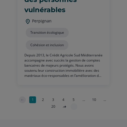
vulnérables
Perpignan
Transition écologique
Cohésion et inclusion
Depuis 2013, le Crédit Agricole Sud Méditerranée
accompagne avec succès la gestion de comptes
bancaires de majeurs protégés. Nous avons
soutenu leur construction immobilière avec des
matériaux éco-responsables et l’amélioration de
la qualité de vie des personnes vulnérables par
l’acquisition d’un nouveau véhicule de service. En
2023, ils projettent le rachat de locaux
appartenant à une autre association du médico-
1
2
3
4
5
...
10
...
social.
20
...