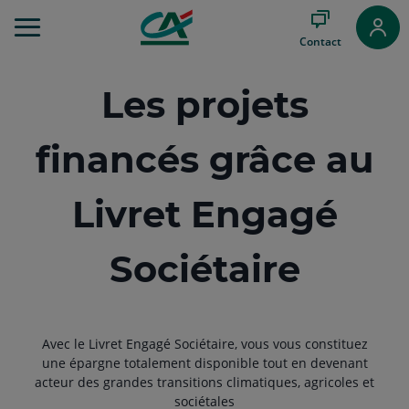
Aller
au
Contact
Menu
Aller au
Contenu
Les projets
Aller
au
Pied
financés grâce au
de
page
Livret Engagé
Sociétaire
Avec le Livret Engagé Sociétaire, vous vous constituez
une épargne totalement disponible tout en devenant
acteur des grandes transitions climatiques, agricoles et
sociétales