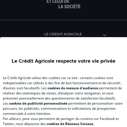
page
page
page
page
pag
facebook
instagram
youtube
twitter
Tik
du
du
du
du
du
Crédit
Crédit
Crédit
Crédit
Créd
Agricole
Agricole
Agricole
Agricole
Agri
LE CREDIT AGRICOLE
(
Master
(
(
Mas
nouvel
(
nouvel
nouvel
(
onglet
nouvel
onglet
onglet
nou
)
onglet
)
)
ong
Le Crédit Agricole respecte votre vie privée
)
)
RELATION BANQUE CLIENT
Le Crédit Agricole utilise des cookies sur ce site : certains cookies sont
indispensables car utilisés à des fins de bon fonctionnement et de sécurité ;
d’autres sont facultatifs. Les
cookies de mesure d'audience
permettent de
SITES SPECIALISES
réaliser des statistiques de visites, d’analyser votre navigation, et vous
présenter ponctuellement des questionnaires de satisfaction facultatifs.
Les
cookies de publicité personnalisée
permettent de personnaliser votre
parcours, les publicités, communications et sollicitations de prospection
commerciale à votre intention.
Par ailleurs, pour vous permettre de partager du contenu sur Facebook et
Accessibilité numérique du site
Twitter, nous déposons des
cookies de Réseaux Sociaux
.